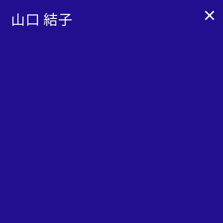
INTERACTION DESIGN
山口 結子
TEACHING STAFF
教員紹介
情報デザインコースでは、少人数制の制作実習やワーク
ショップを主体に、理論と実技の両面から教育を行なっ
ています。
専任教員