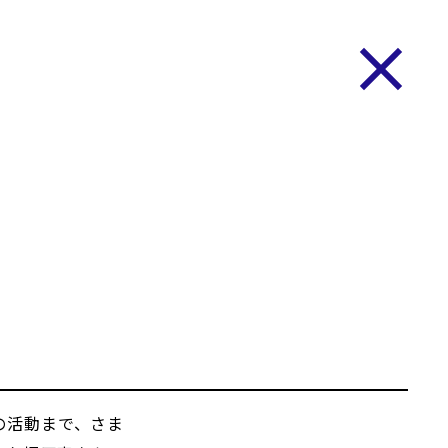
る
の活動まで、さま