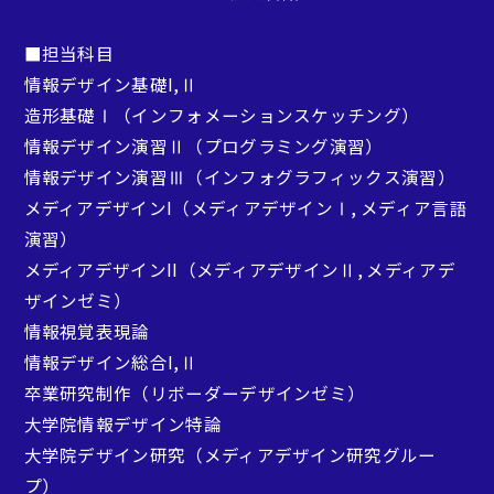
楠 房子
植村 朋弘
教授・社会デザイン
教授・経験デザイン
■担当科目
情報デザイン基礎I,Ⅱ
造形基礎Ⅰ（インフォメーションスケッチング）
情報デザイン演習Ⅱ（プログラミング演習）
情報デザイン演習Ⅲ（インフォグラフィックス演習）
メディアデザインI（メディアデザインⅠ, メディア言語
演習）
メディアデザインII（メディアデザインⅡ, メディアデ
ザインゼミ）
情報視覚表現論
矢野 英樹
三沢 紫乃
情報デザイン総合I,Ⅱ
准教授・経験デザイン
准教授・社会デザイン
卒業研究制作（リボーダーデザインゼミ）
大学院情報デザイン特論
大学院デザイン研究（メディアデザイン研究グルー
プ）