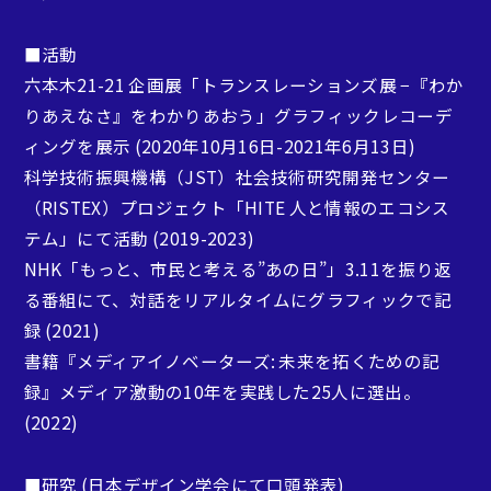
■活動
六本木21-21 企画展「トランスレーションズ展 −『わか
りあえなさ』をわかりあおう」グラフィックレコーデ
ィングを展示 (2020年10月16日-2021年6月13日)
科学技術振興機構（JST）社会技術研究開発センター
清水 淳子
高見 真平
（RISTEX）プロジェクト「HITE 人と情報のエコシス
講師・メディアデザイン
講師・メディアデザイン
テム」にて活動 (2019-2023)
NHK「もっと、市民と考える”あの日”」3.11を振り返
る番組にて、対話をリアルタイムにグラフィックで記
録 (2021)
書籍『メディアイノベーターズ: 未来を拓くための記
録』メディア激動の10年を実践した25人に選出。
(2022)
■研究 (日本デザイン学会にて口頭発表)