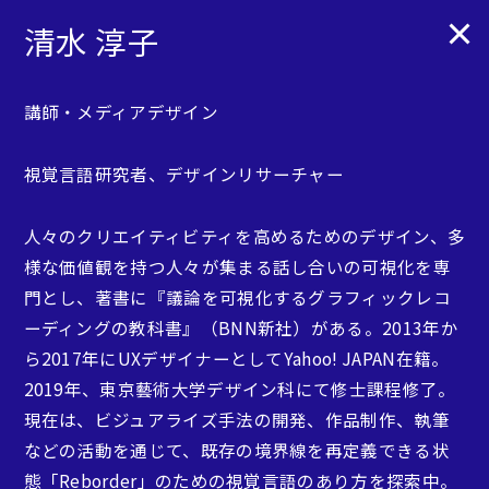
INTERACTION DESIGN
清水 淳子
TEACHING STAFF
講師・メディアデザイン
視覚言語研究者、デザインリサーチャー
教員紹介
人々のクリエイティビティを高めるためのデザイン、多
情報デザインコースでは、少人数制の制作実習やワーク
様な価値観を持つ人々が集まる話し合いの可視化を専
ショップを主体に、理論と実技の両面から教育を行なっ
門とし、著書に『議論を可視化するグラフィックレコ
ています。
ーディングの教科書』（BNN新社）がある。2013年か
ら2017年にUXデザイナーとしてYahoo! JAPAN在籍。
2019年、東京藝術大学デザイン科にて修士課程修了。
現在は、ビジュアライズ手法の開発、作品制作、執筆
専任教員
などの活動を通じて、既存の境界線を再定義できる状
態「Reborder」のための視覚言語のあり方を探索中。