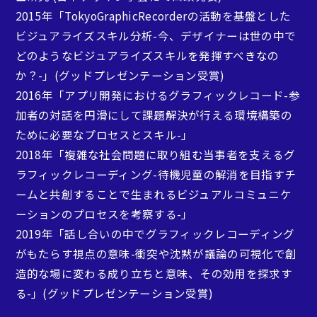
2015年「TokyoGraphicRecorderの活動を基盤とした
ビジュアライズスキル分析-今、デザイナーは世の中で
客員教授
どのようなビジュアライズスキルを発揮すべきなの
暦本 純一
西山 浩平
か？-」(グッドプレゼンテーション受賞)
2016年「アプリ開発におけるグラフィックレコード-参
加者の対話を円滑にして課題解決が行える環境構築の
ために必要なプロセスとスキル-」
2018年「複雑な社会問題に取り組む当事者を支えるグ
ラフィックレコーディング-待機児童の解消を目指すチ
ームと共創することで生まれるビジュアルコミュニケ
ーションのプロセスを考察する-」
2019年「話し合いの中でグラフィックレコーディング
がもたらす視点の意味-衝突や沈黙が議論の可視化で創
小林 章
伊藤 節
造的な場に変わる成り立ちと意味、その効用を探求す
る-」(グッドプレゼンテーション受賞)