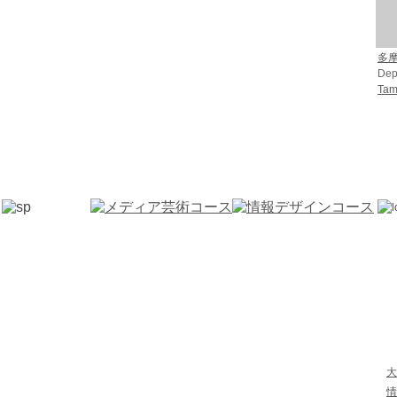
多
Dep
Tama
大
情